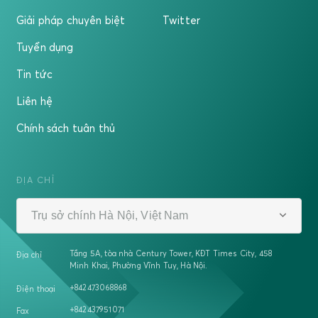
Giải pháp chuyên biệt
Twitter
Tuyển dụng
Tin tức
Liên hệ
Chính sách tuân thủ
ĐỊA CHỈ
Trụ sở chính Hà Nội, Việt Nam
Tầng 5A, tòa nhà Century Tower, KĐT Times City, 458
Địa chỉ
Minh Khai, Phường Vĩnh Tuy, Hà Nội.
+842473068868
Điện thoại
+842437951071
Fax