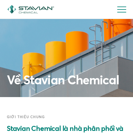
Nhảy
đến
nội
dung
Về Stavian Chemical
GIỚI THIỆU CHUNG
Stavian Chemical là nhà phân phối và