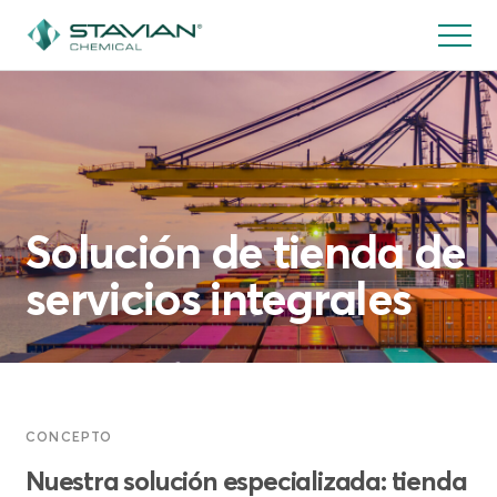
Pasar
al
contenido
principal
Solución de tienda de
servicios integrales
CONCEPTO
Nuestra solución especializada: tienda