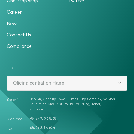
One-stop shop
Twitter
Career
News
Contact Us
Compliance
ĐỊA CHỈ
Oficina central en Hanoi
Piso 5A, Century Tower, Times City Complex, No. 458
Địa chỉ
Calle Minh Khai, distrito Hai Ba Trung, Hanoi,
Vietnam
+84 24 7306 8868
Điện thoại
+84 24 3795 1071
Fax