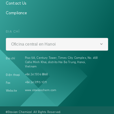
Contact Us
Compliance
ĐỊA CHỈ
Oficina central en Hanoi
Piso 5A, Century Tower, Times City Complex, No. 458
Địa chỉ
Calle Minh Khai, distrito Hai Ba Trung, Hanoi,
Vietnam
+84 24 7306 8868
Điện thoại
+84 24 3795 1071
Fax
www.stavianchem.com
Website
©Stavian Chemical. All Rights Reserved.