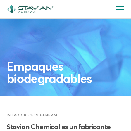
Pasar
al
contenido
principal
Empaques
biodegradables
INTRODUCCIÓN GENERAL
Stavian Chemical es un fabricante