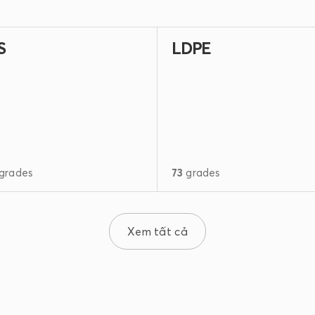
S
LDPE
grades
73
grades
Xem tất cả