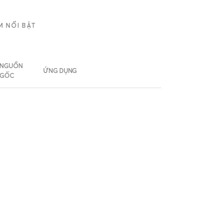
M NỔI BẬT
NGUỒN
ỨNG DỤNG
GỐC