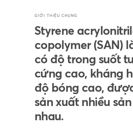
GIỚI THIỆU CHUNG
Styrene acrylonitri
copolymer (SAN) l
có độ trong suốt tu
cứng cao, kháng h
độ bóng cao, được
sản xuất nhiều sả
nhau.