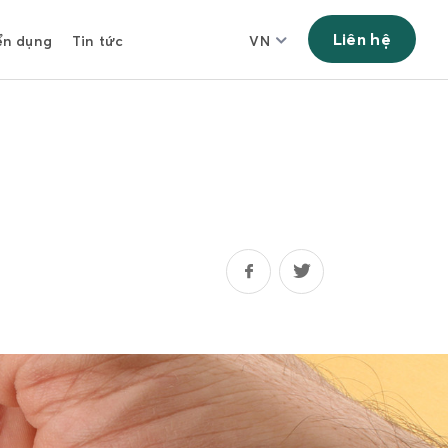
Liên hệ
ển dụng
Tin tức
VN