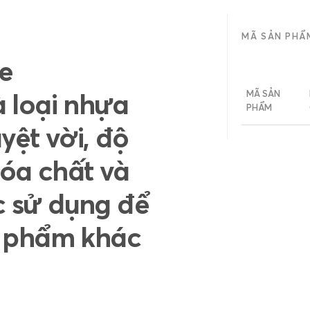
MÃ SẢN PHẨ
le
à loại nhựa
MÃ SẢN
PHẨM
yệt vời, độ
óa chất và
 sử dụng để
n phẩm khác