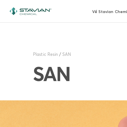
Nhảy
đến
Về Stavian Chemi
nội
dung
Plastic Resin
SAN
SAN