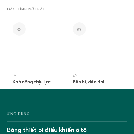
ĐẶC TÍNH NỔI BẬT
2/4
3/4
Bền bỉ, dẻo dai
Chống mài mòn cao
ỨNG DỤNG
Bảng thiết bị điều khiển ô tô