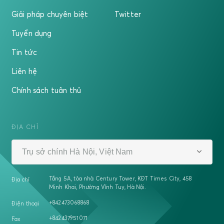
Giải pháp chuyên biệt
Twitter
Tuyển dụng
Tin tức
Liên hệ
Chính sách tuân thủ
ĐỊA CHỈ
Trụ sở chính Hà Nội, Việt Nam
Tầng 5A, tòa nhà Century Tower, KĐT Times City, 458
Địa chỉ
Minh Khai, Phường Vĩnh Tuy, Hà Nội.
+842473068868
Điện thoại
+842437951071
Fax