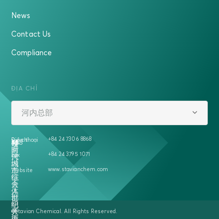
News
Contact Us
Compliance
ĐỊA CHỈ
河内总部
+84 24 7306 8868
Địa chỉ
Điện thoại
越
458
号
5A
楼
南
时
+84 24 3795 1071
Fax
河
代
内
城
www.stavianchem.com
二
市
Website
征
综
夫
合
人
体
郡
世
明
纪
开
大
©Stavian Chemical. All Rights Reserved.
街
厦