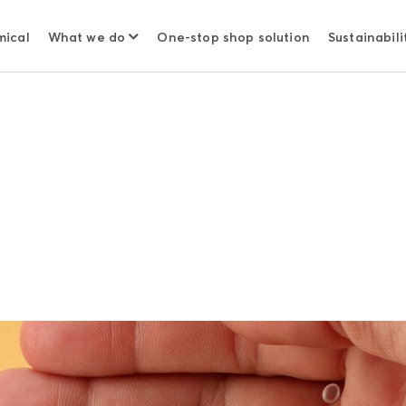
mical
What we do
One-stop shop solution
Sustainabili