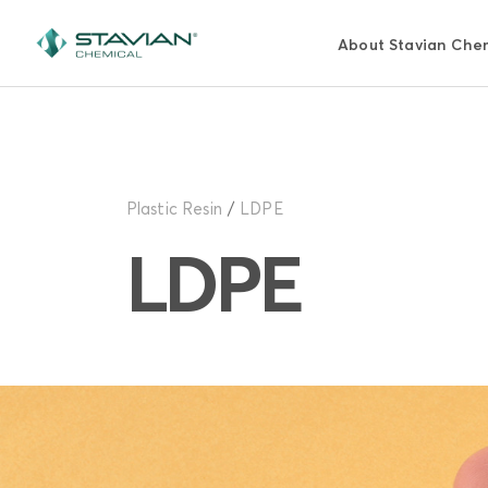
Pasar
al
About Stavian Che
contenido
principal
Plastic Resin
LDPE
LDPE