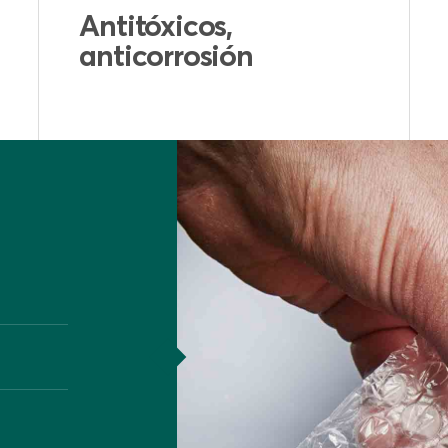
Durable, fácil de
moldear