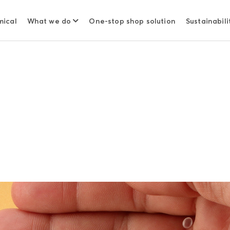
mical
What we do
One-stop shop solution
Sustainabili