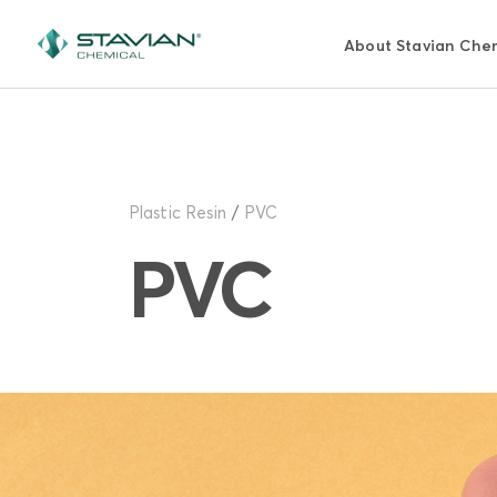
Pasar
al
About Stavian Che
contenido
principal
Plastic Resin
PVC
PVC