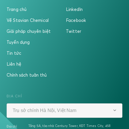
Trang chủ
LinkedIn
Về Stavian Chemical
Facebook
Giải pháp chuyên biệt
Twitter
Tuyển dụng
Tin tức
Liên hệ
Chính sách tuân thủ
ĐỊA CHỈ
Trụ sở chính Hà Nội, Việt Nam
Tầng 5A, tòa nhà Century Tower, KĐT Times City, 458
Địa chỉ