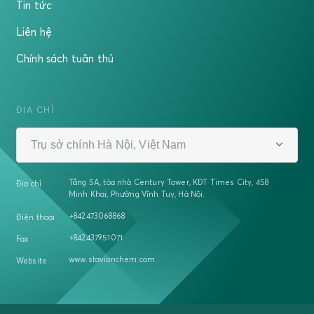
Tin tức
Liên hệ
Chính sách tuân thủ
ĐỊA CHỈ
Trụ sở chính Hà Nội, Việt Nam
Tầng 5A, tòa nhà Century Tower, KĐT Times City, 458
Địa chỉ
Minh Khai, Phường Vĩnh Tuy, Hà Nội.
+842473068868
Điện thoại
+842437951071
Fax
www.stavianchem.com
Website