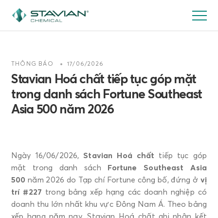
Nhảy
đến
nội
dung
THÔNG BÁO
17/06/2026
Stavian Hoá chất tiếp tục góp mặt
trong danh sách Fortune Southeast
Asia 500 năm 2026
Ngày 16/06/2026,
Stavian Hoá chất
tiếp tục góp
mặt trong danh sách
Fortune Southeast Asia
500
năm 2026 do Tạp chí Fortune công bố, đứng ở
vị
trí #227
trong bảng xếp hạng các doanh nghiệp có
doanh thu lớn nhất khu vực Đông Nam Á. Theo bảng
xếp hạng năm nay, Stavian Hoá chất ghi nhận kết